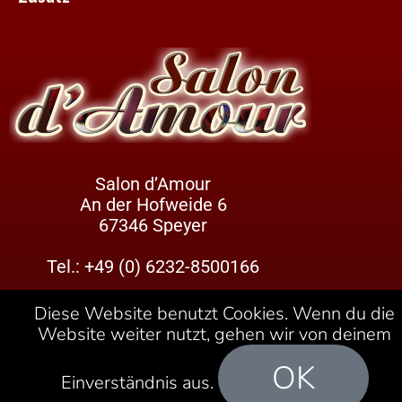
Salon d’Amour
An der Hofweide 6
67346 Speyer
Tel.:
+49 (0) 6232-8500166
Öffnungszeiten:
Diese Website benutzt Cookies. Wenn du die
Montag bis Samstag:
Website weiter nutzt, gehen wir von deinem
11:00 Uhr – 23:00 Uhr
Sonntag geschlossen
OK
Einverständnis aus.