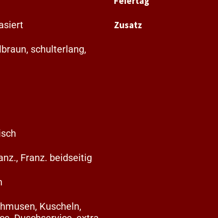
Feiertag
asiert
Zusatz
braun, schulterlang,
isch
anz., Franz. beidseitig
n
chmusen, Kuscheln,
ce, Duschservice, extra