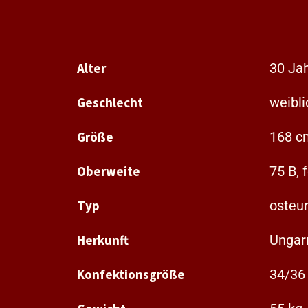
Alter
30 Ja
Geschlecht
weibli
Größe
168 c
Oberweite
75 B, 
Typ
osteu
Herkunft
Ungar
Konfektionsgröße
34/36