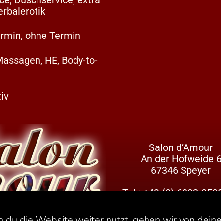
erbalerotik
ermin, ohne Termin
Massagen, HE, Body-to-
iv
Salon d’Amour
An der Hofweide 
67346 Speyer
Tel.:
+49 (0) 6232-850
 du die Website weiter nutzt, gehen wir von dein