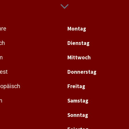
hre
Montag
ch
Dienstag
m
Mittwoch
fest
Donnerstag
ropäisch
Freitag
n
Samstag
Sonntag