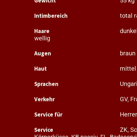
Gewicht
55 kg
Intimbereich
total r
Haare
dunkel
wellig
Augen
braun
Haut
mittel
Sprachen
Ungar
Verkehr
GV, Fr
Service für
Herre
Service
ZK, S
Körperküsse, KB passiv, EL, Badeservi